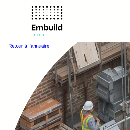
Retour à l’annuaire