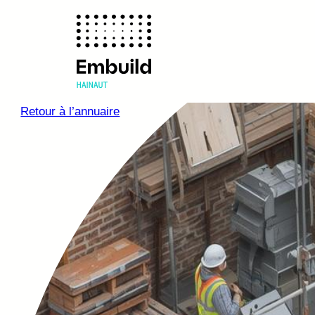
Retour à l’annuaire