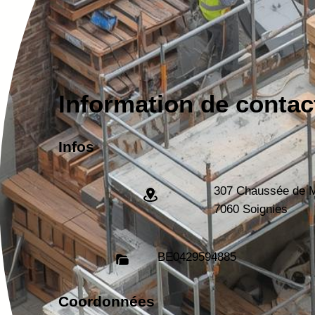
Information de contac
Infos
307 Chaussée de 
7060 Soignies
BE
0429594885
Coordonnées