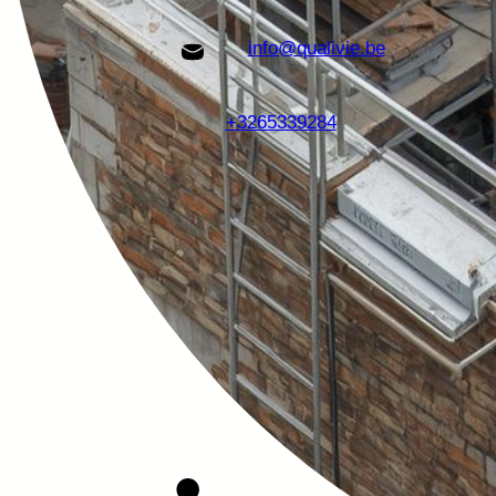
info@qualivie.be
+3265339284