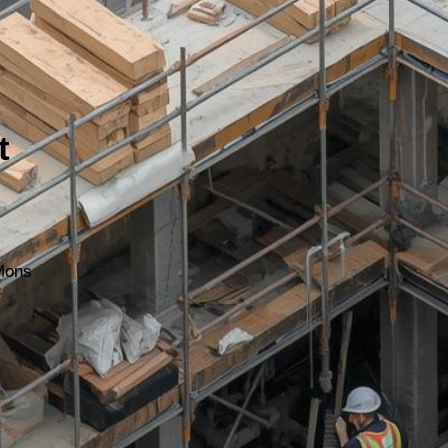
t
Mons