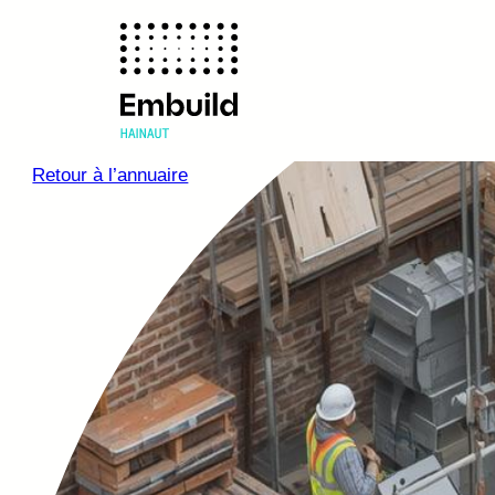
Retour à l’annuaire