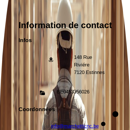
Information de contact
Infos
148 Rue
Riviére
7120 Estinnes
BE
0453356026
Coordonnées
info@marchetticnc.be