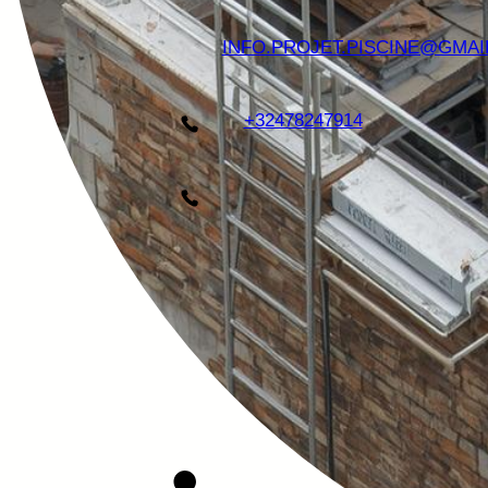
INFO.PROJET.PISCINE@GMAI
+32478247914