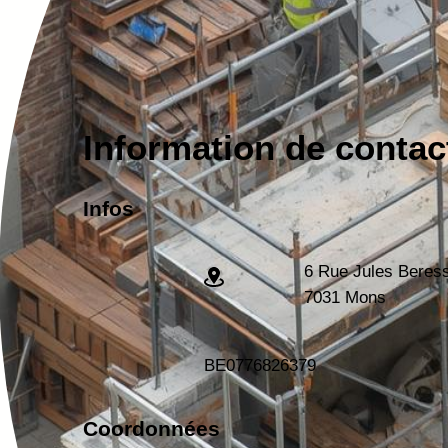
Information de contac
Infos
6 Rue Jules Beres
7031 Mons
BE
0776826379
Coordonnées