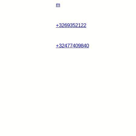
m
+3269352122
+32477409840