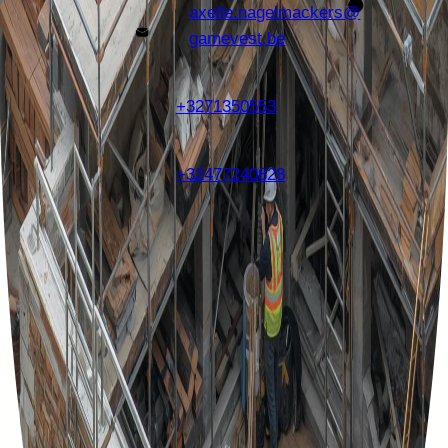
axelle.nagelmackers@
gamevest.be
+3271350553
+32477240828