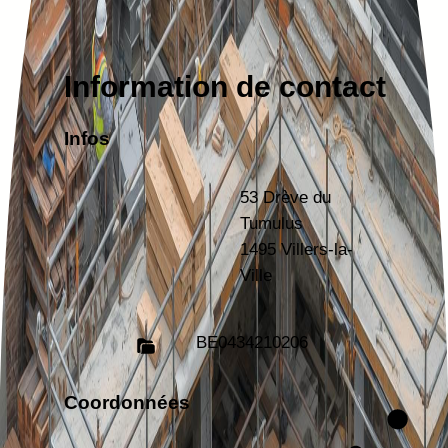
Information de contact
Infos
53 Drève du
Tumulus
1495 Villers-la-
Ville
BE
0434210206
Coordonnées