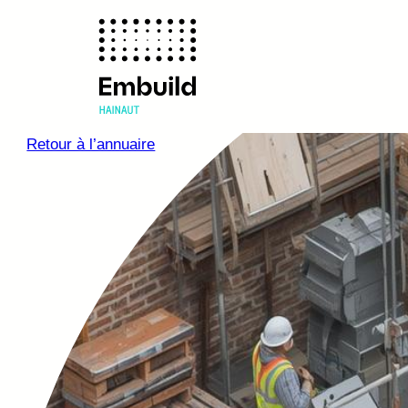
Retour à l’annuaire