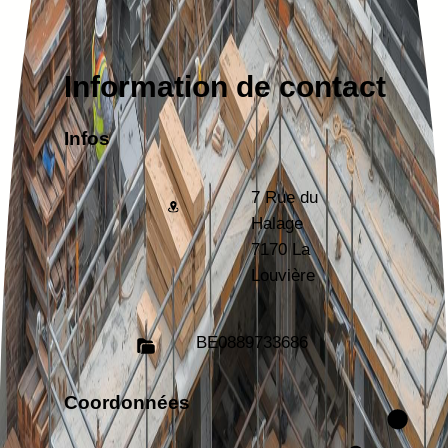
Information de contact
Infos
7 Rue du
Halage
7170 La
Louvière
BE
0889733686
Coordonnées