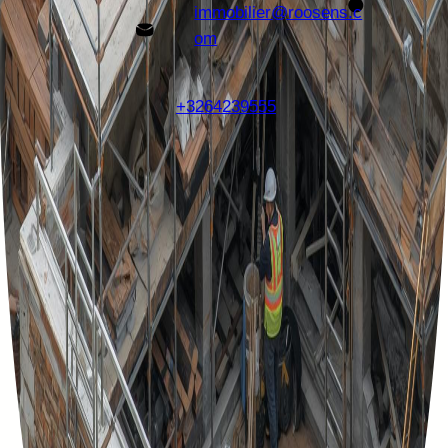
immobilier@roosens.c
om
+3264239555