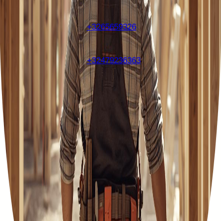
+3265659326
+32479236363