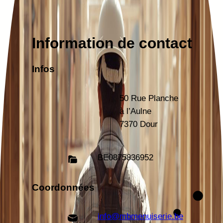
Information de contact
Infos
50 Rue Planche
à l’Aulne
7370 Dour
BE
0875836952
Coordonnées
info@mbmenuiserie.be