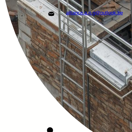
alliance.a.n.g@outlook.be