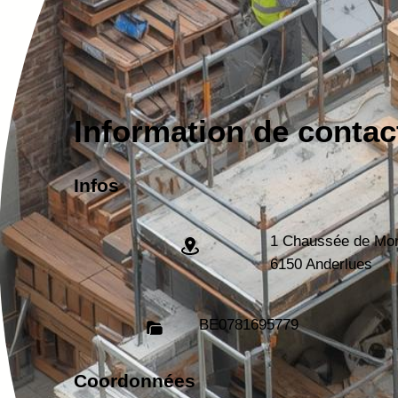
Information de contac
Infos
1 Chaussée de Mo
6150 Anderlues
BE
0781695779
Coordonnées