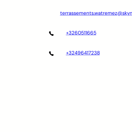
terrassements.watremez@skyn
+3260511665
+32496417238