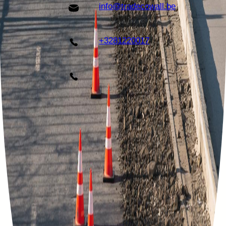
info@tradecowall.be
+3281220017