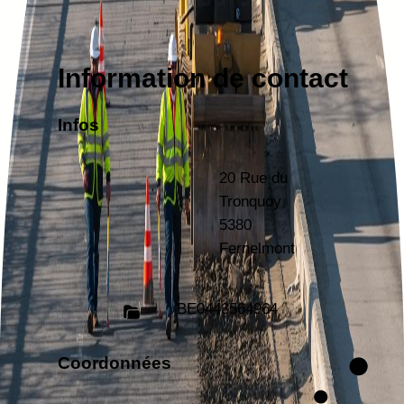
Information de contact
Infos
20 Rue du
Tronquoy
5380
Fernelmont
BE
0443564964
Coordonnées