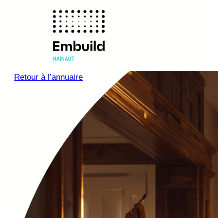
Retour à l’annuaire