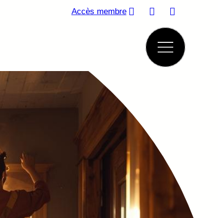
Accès membre
 GLORIEUX