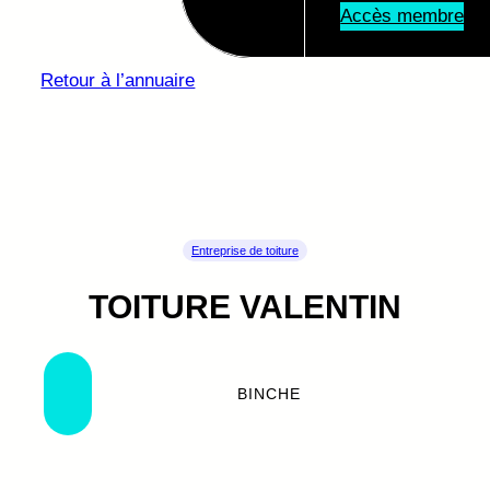
Accès membre
c
s
n
e
t
k
Retour à l’annuaire
b
a
e
o
g
d
o
r
I
k
a
n
Entreprise de toiture
m
TOITURE VALENTIN
BINCHE