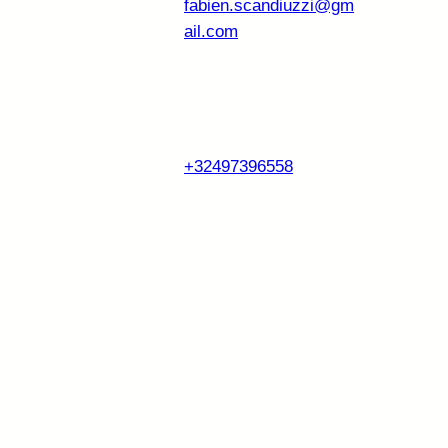
fabien.scandiuzzi@gm
ail.com
+32497396558