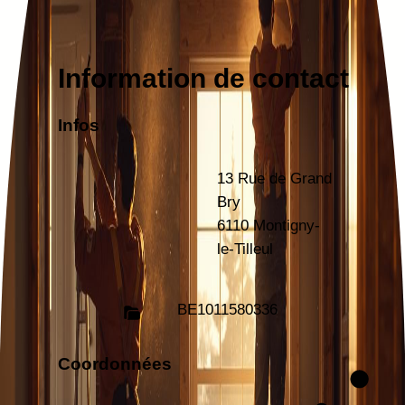
Information de contact
Infos
13 Rue de Grand
Bry
6110 Montigny-
le-Tilleul
BE
1011580336
Coordonnées