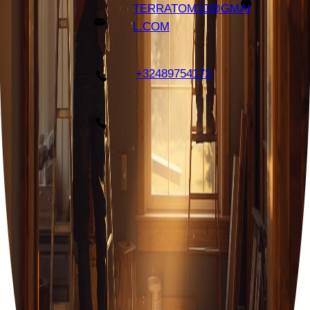
TERRATOM10@GMAI
L.COM
+32489754172