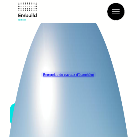
Retour à l’annuaire
Entreprise de travaux d’étanchéité
Tectum Dekkers
ANTWERPEN