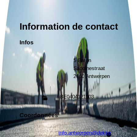
Information de contact
Infos
5 Baron
Sadoinestraat
2660 Antwerpen
BE
0404121103
Coordonnées
info.antwerpen@dekke