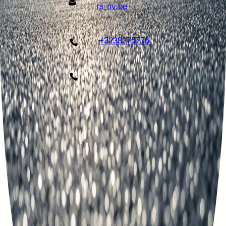
rs-nv.be
+3238275776