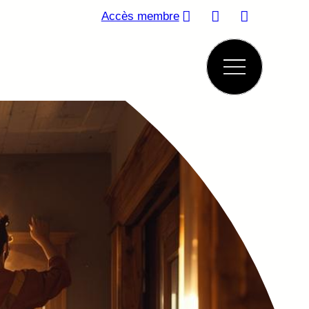
Accès membre
O