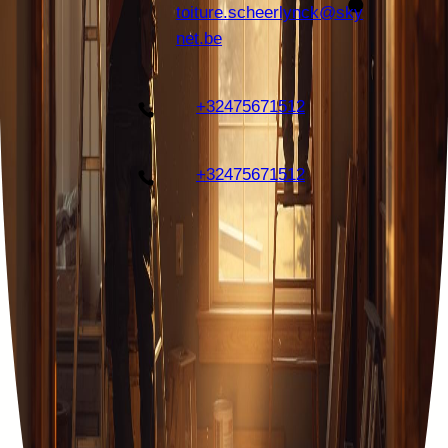
toiture.scheerlynck@sky
net.be
+32475671512
+32475671512