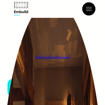
Retour à l’annuaire
Entreprise de parachèvement
Scheerlynck, Fabrice
PONT-À-CELLES