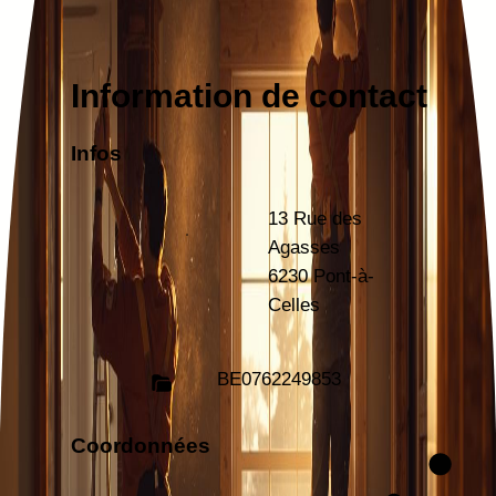
Information de contact
Infos
13 Rue des
Agasses
6230 Pont-à-
Celles
BE
0762249853
Coordonnées