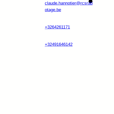
claude.hannotier@rcsrab
otage.be
+3264261171
+32491646142