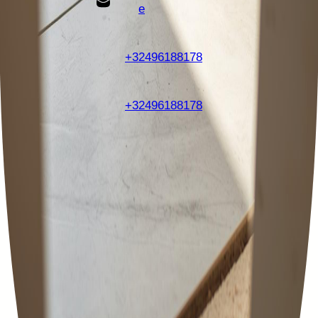
e
+32496188178
+32496188178