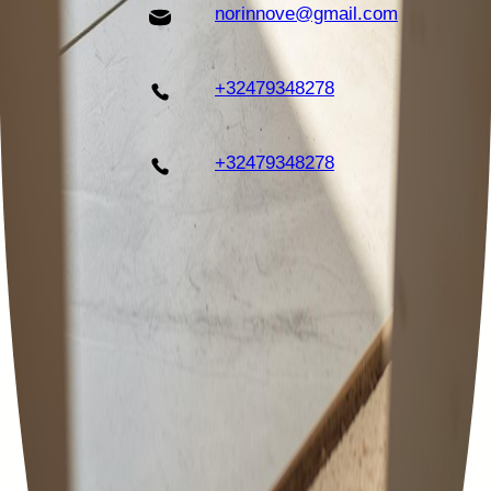
norinnove@gmail.com
+32479348278
+32479348278