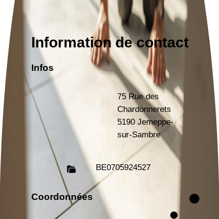
Information de contact
Infos
75 Rue des
Chardonnerets
5190 Jemeppe-
sur-Sambre
BE
0705924527
Coordonnées