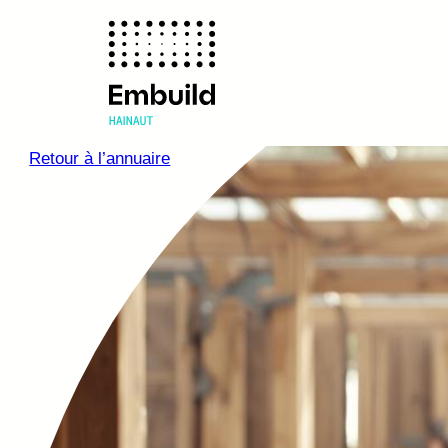
Retour à l’annuaire