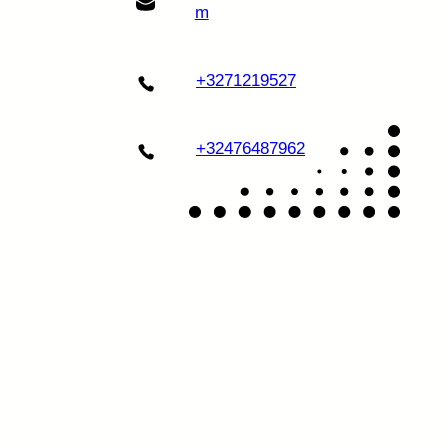
m
+3271219527
+32476487962