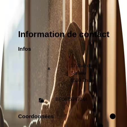
Information de contact
Infos
17 Rue du
Sartiau
6530 Thuin
BE
0475247144
Coordonnées