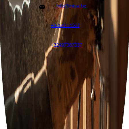
info@intsa.be
+3264214567
+32497387337