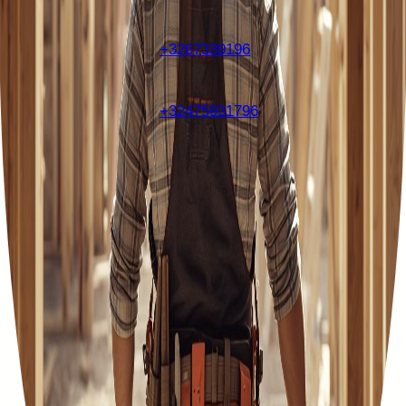
+3267339196
+32475931796