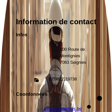
Information de contact
Infos
100 Route de
Montignies
7063 Soignies
BE
0822119738
Coordonnées
infos@hgdportes.be