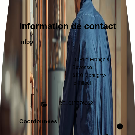
Information de contact
Infos
18 Rue François
Bovesse
6110 Montigny-
le-Tilleul
BE
1017776062
Coordonnées