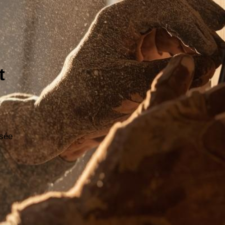
t
sée