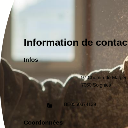
Information de contac
Infos
97 Chemin de Malpen
7060 Soignies
BE
0550374139
Coordonnées