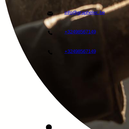
info@graphelec.be
+32498567149
+32498567149