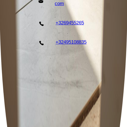
com
+3269455265
+32495108835