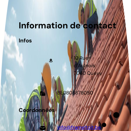
Information de contact
Infos
10 Rue
d’Aulnois
7040 Quévy
BE
0808878050
Coordonnées
info@frameltoit.be