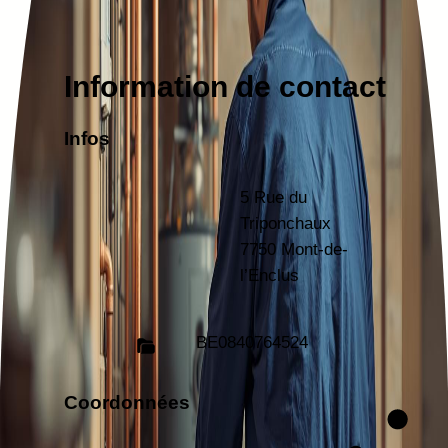
Information de contact
Infos
5 Rue du
Triponchaux
7750 Mont-de-
l’Enclus
BE
0840764524
Coordonnées