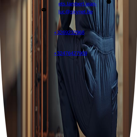
ets.lambert.jean-
luc@skynet.be
+3269232968
+32476427909