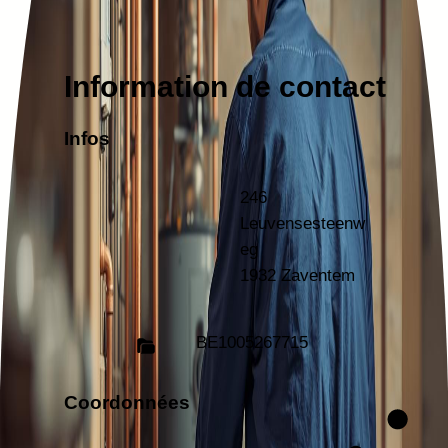
Information de contact
Infos
246
Leuvensesteenw
eg
1932 Zaventem
BE
1005267715
Coordonnées