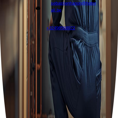
sebastienhanon@hotm
ail.be
+32498568922