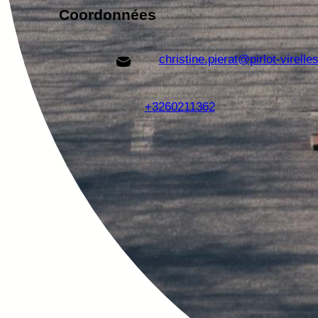
Coordonnées
christine.pierat@pirlot-virelle
+3260211362