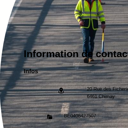
Information de contac
Infos
20 Rue des Ficheri
6461 Chimay
BE
0408427507