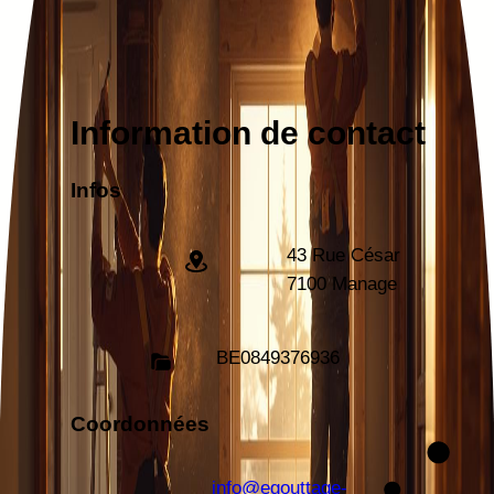
Information de contact
Infos
43 Rue César
7100 Manage
BE
0849376936
Coordonnées
info@egouttage-