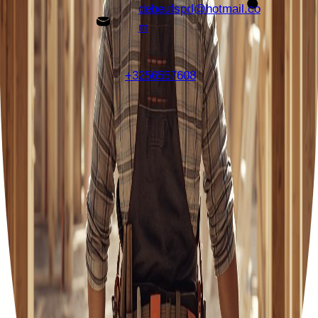
debeufsprl@hotmail.co
m
+3256557608