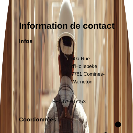
Information de contact
Infos
60a Rue
d’Hollebeke
7781 Comines-
Warneton
BE
0475867053
Coordonnées