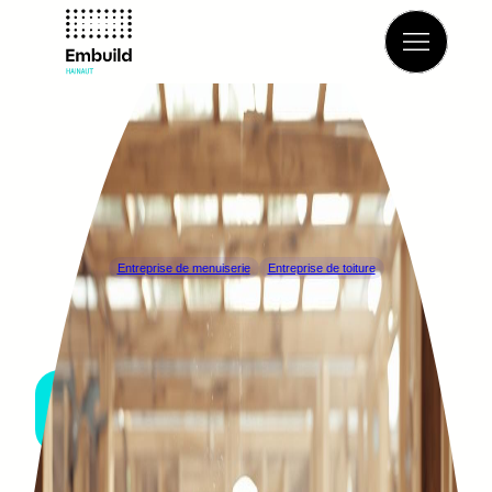
Retour à l’annuaire
Entreprise de menuiserie
Entreprise de toiture
DEBEUF & FILS
COMINES-WARNETON