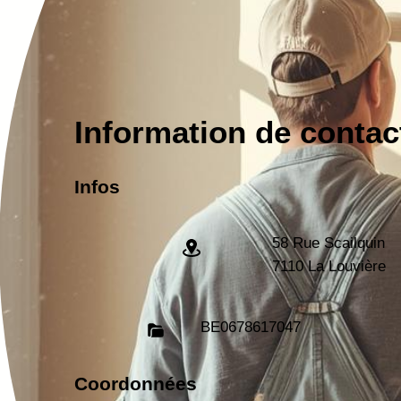
Information de contac
Infos
58 Rue Scailquin
7110 La Louvière
BE
0678617047
Coordonnées