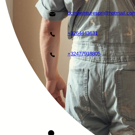
dcmpeinturesprl@hotmail.co
+3264443631
+32477918805