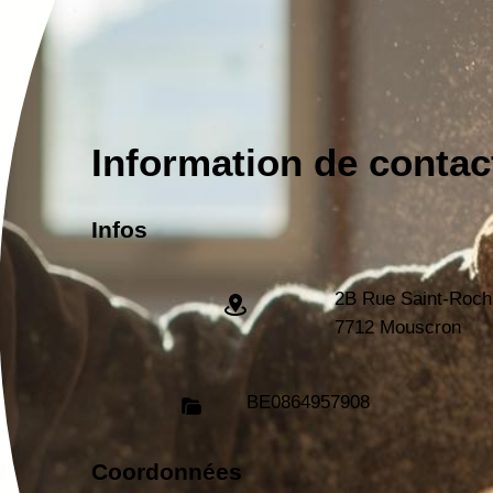
Information de contac
Infos
2B Rue Saint-Roch
7712 Mouscron
BE
0864957908
Coordonnées