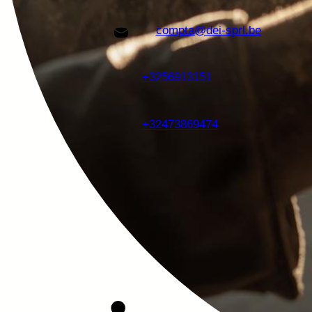
compta@dei-sprl.be
+3256913151
+32473869474