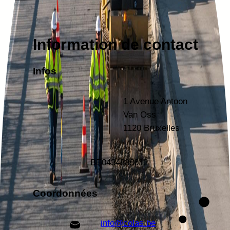
Information de contact
Infos
1 Avenue Antoon
Van Oss
1120 Bruxelles
BE
0434888612
Coordonnées
info@colas.be