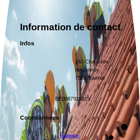
Information de contact
Infos
143 Chaussée
de Lannoy
7503 Tournai
BE
0887926815
Coordonnées
isabelle-