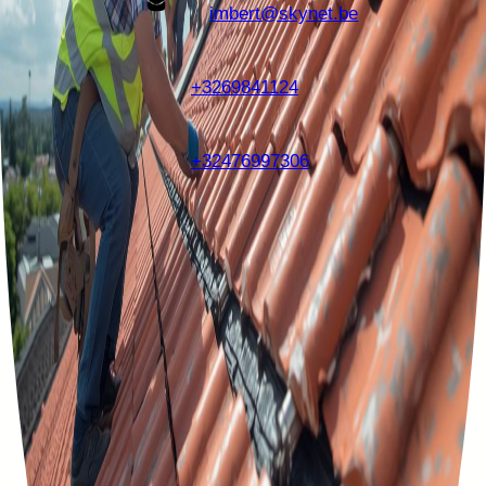
imbert@skynet.be
+3269841124
+32476997306