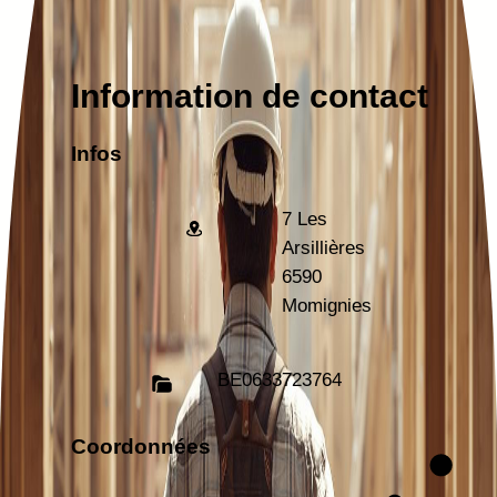
Information de contact
Infos
7 Les
Arsillières
6590
Momignies
BE
0633723764
Coordonnées