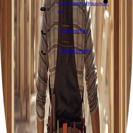
charonandre@busmail.
net
+3260511513
+32495303705