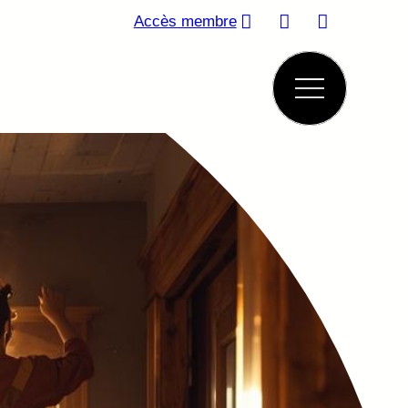
Accès membre
ères