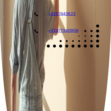
+3267443623
+32477340909