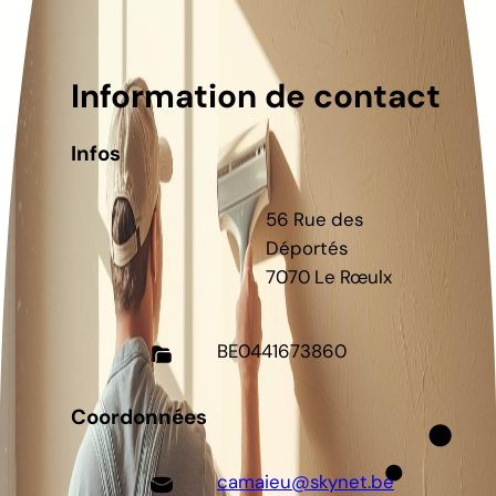
Information de contact
Infos
56 Rue des
Déportés
7070 Le Rœulx
BE
0441673860
Coordonnées
camaieu@skynet.be