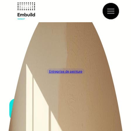
Retour à l’annuaire
Entreprise de peinture
CAMAIEU
LE RŒULX