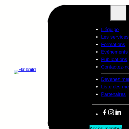
L’équipe
Les services
Formations
Evènements
Publications
Contactez-n
Devenez me
Liste des m
Partenaires
Facebook
Instagram
LinkedIn
Accès membre