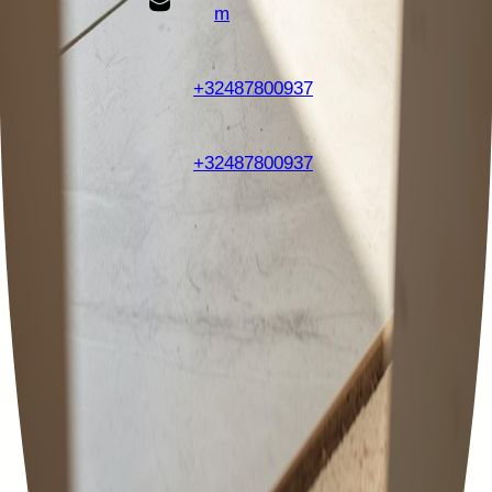
m
+32487800937
+32487800937