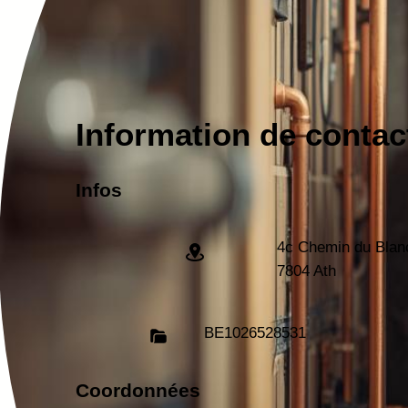
Information de contac
Infos
4c Chemin du Blan
7804 Ath
BE
1026528531
Coordonnées