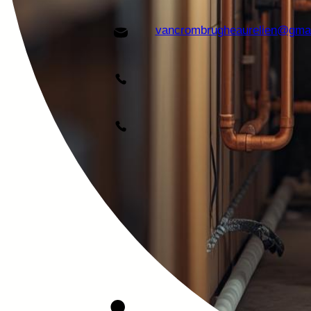
vancrombrugheaurelien@gma