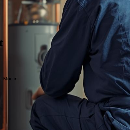
t
c Moulin